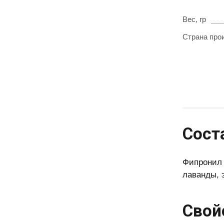
Вес, гр
Страна про
Сост
Фипронил 
лаванды, 
Свой