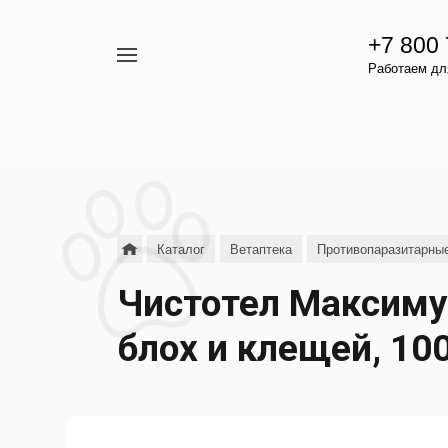
+7 800
Например,
Работаем для
гамавит
Найти
везде
Каталог
Ветаптека
Противопаразитарны
Чистотел Максиму
блох и клещей, 10