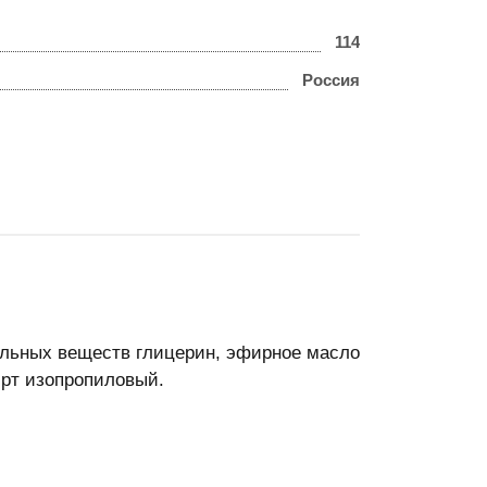
114
Россия
тельных веществ глицерин, эфирное масло
ирт изопропиловый.