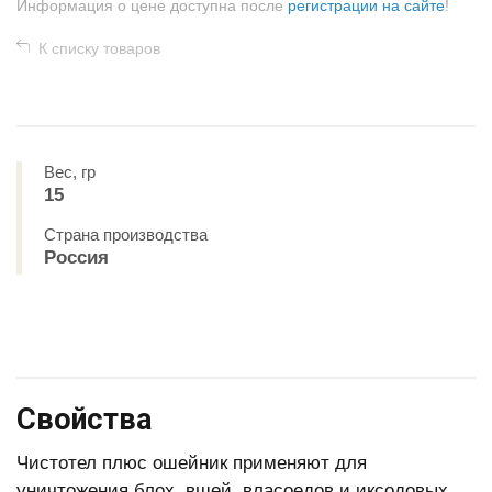
Информация о цене доступна после
регистрации на сайте
!
К списку товаров
Вес, гр
15
Страна производства
Россия
Свойства
Чистотел плюс ошейник применяют для
уничтожения блох, вшей, власоедов и иксодовых