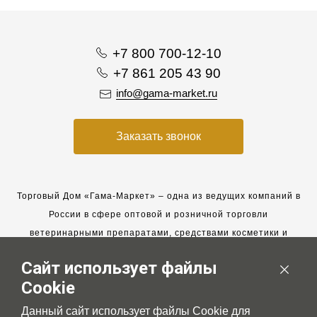
+7 800 700-12-10
+7 861 205 43 90
info@gama-market.ru
Заказать звонок
Торговый Дом «Гама-Маркет» – одна из ведущих компаний в
России в сфере оптовой и розничной торговли
ветеринарными препаратами, средствами косметики и
гигиены для животных.
Сайт использует файлы
Мы работаем с 2005 года. Мы приглашаем к сотрудничеству
Cookie
новых клиентов и всегда рассчитываем на взаимовыгодные,
долгосрочные партнерские отношения.
Данный сайт использует файлы Cookie для