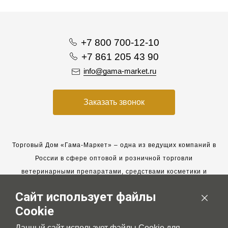
+7 800 700-12-10
+7 861 205 43 90
info@gama-market.ru
Заказать звонок
Торговый Дом «Гама-Маркет» – одна из ведущих компаний в
России в сфере оптовой и розничной торговли
ветеринарными препаратами, средствами косметики и
гигиены для животных.
Сайт использует файлы
Мы работаем с 2005 года. Мы приглашаем к сотрудничеству
Cookie
новых клиентов и всегда рассчитываем на взаимовыгодные,
долгосрочные партнерские отношения.
Данный сайт использует файлы Cookie для