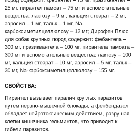
пород содержит: фебантел – 75 мг, празиквантел –
25 мг, пирантел памоат – 75 мг и вспомогательные
вещества: лактозу – 9 мг, кальция стеарат – 2 мг,
аэросил – 1 мг, тальк – 1 мг, Na-
карбоксиметилцеллюлозу – 12 мг; Дирофен Плюс
для собак крупных пород содержит: фебантела –
300 мг, празиквантела – 100 мг, пирантела памоата –
300 мг и вспомогательные вещества: лактозу – 100
мг, кальция стеарат – 10 мг, аэросил – 5 мг, тальк –
30 мг, Na-карбоксиметилцеллюлозу – 155 мг.
СВОЙСТВА:
Пирантел вызывает паралич круглых паразитов
путем нервно-мышечной блокады, а фенбендазол
обладает нейротоксическим действием, разрушая
клетки кишечника гельминтов, что приводит к
гибели паразитов.