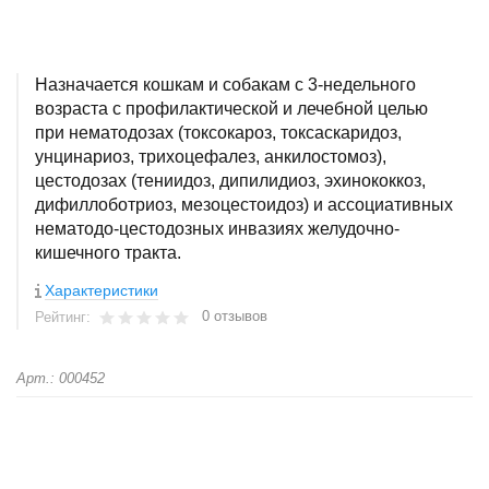
Назначается кошкам и собакам с 3-недельного
возраста с профилактической и лечебной целью
при нематодозах (токсокароз, токсаскаридоз,
унцинариоз, трихоцефалез, анкилостомоз),
цестодозах (тениидоз, дипилидиоз, эхинококкоз,
дифиллоботриоз, мезоцестоидоз) и ассоциативных
нематодо-цестодозных инвазиях желудочно-
кишечного тракта.
Характеристики
0 отзывов
Рейтинг:
Арт.: 000452
+
−