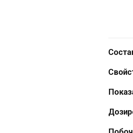
Соста
Свойс
Показ
Дозир
Побоч