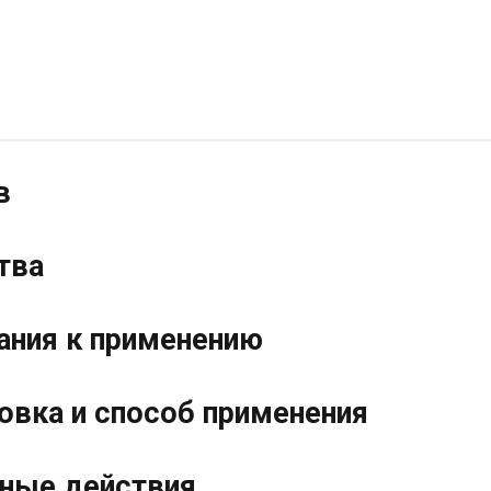
в
тва
ания к применению
овка и способ применения
ные действия