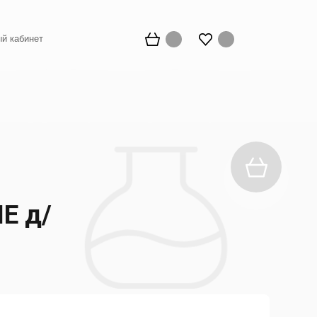
й кабинет
Е д/