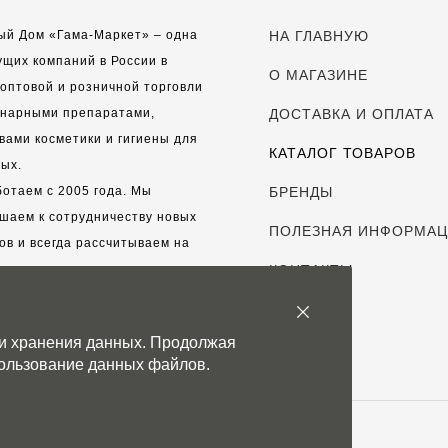
ый Дом «Гама-Маркет» – одна
НА ГЛАВНУЮ
ущих компаний в России в
О МАГАЗИНЕ
оптовой и розничной торговли
инарными препаратами,
ДОСТАВКА И ОПЛАТА
вами косметики и гигиены для
КАТАЛОГ ТОВАРОВ
ых.
отаем с 2005 года. Мы
БРЕНДЫ
шаем к сотрудничеству новых
ПОЛЕЗНАЯ ИНФОРМА
ов и всегда рассчитываем на
выгодные, долгосрочные
КОНТАКТЫ
рские отношения.
 и хранения данных. Продолжая
с дорог каждый клиент!
спользование данных файлов.