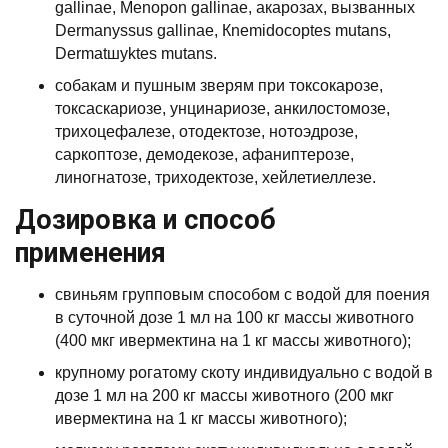
gallinae, Menopon gallinae, акарозах, вызванных
Dermanyssus gallinae, Кnemidocoptes mutans,
Dermatшyktes mutans.
собакам и пушным зверям при токсокарозе,
токсаскариозе, унцинариозе, анкилостомозе,
трихоцефалезе, отодектозе, нотоэдрозе,
саркоптозе, демодекозе, афаниптерозе,
линогнатозе, триходектозе, хейлетиеллезе.
Дозировка и способ
применения
свиньям групповым способом с водой для поения
в суточной дозе 1 мл на 100 кг массы животного
(400 мкг ивермектина на 1 кг массы животного);
крупному рогатому скоту индивидуально с водой в
дозе 1 мл на 200 кг массы животного (200 мкг
ивермектина на 1 кг массы животного);