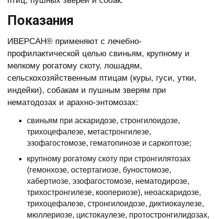
птиц, пушных зверей и собак.
Показания
ИВЕРСАН® применяют с лечебно-
профилактической целью свиньям, крупному и
мелкому рогатому скоту, лошадям,
сельскохозяйственным птицам (куры, гуси, утки,
индейки), собакам и пушным зверям при
нематодозах и арахно-энтомозах:
свиньям при аскаридозе, стронгилоидозе,
трихоцефалезе, метастронгилезе,
эзофагостомозе, гематопинозе и саркоптозе;
крупному рогатому скоту при стронгилятозах
(гемонхозе, остертагиозе, буностомозе,
хабертиозе, эзофагостомозе, нематодирозе,
трихостронгилезе, коопериозе), неоаскаридозе,
трихоцефалезе, стронгилоидозе, диктиокаулезе,
мюллериозе, цистокаулезе, протостронгилидозах,