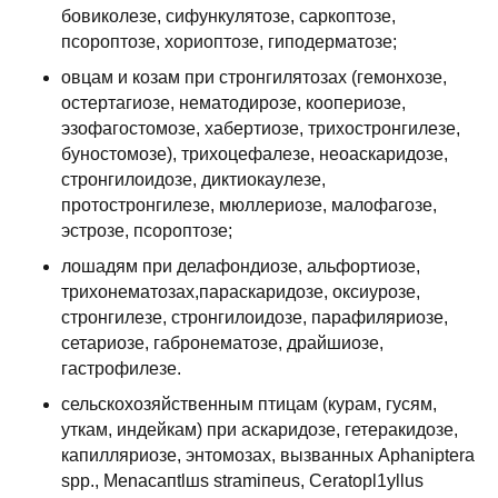
бовиколезе, сифункулятозе, саркоптозе,
псороптозе, хориоптозе, гиподерматозе;
овцам и козам при стронгилятозах (гемонхозе,
остертагиозе, нематодирозе, коопериозе,
эзофагостомозе, хабертиозе, трихостронгилезе,
буностомозе), трихоцефалезе, неоаскаридозе,
стронгилоидозе, диктиокаулезе,
протостронгилезе, мюллериозе, малофагозе,
эстрозе, псороптозе;
лошадям при делафондиозе, альфортиозе,
трихонематозах,параскаридозе, оксиурозе,
стронгилезе, стронгилоидозе, парафиляриозе,
сетариозе, габронематозе, драйшиозе,
гастрофилезе.
сельскохозяйственным птицам (курам, гусям,
уткам, индейкам) при аскаридозе, гетеракидозе,
капилляриозе, энтомозах, вызванных Aphaniptera
spp., Menacaпtlшs stramiпeus, Ceratopl1yllus