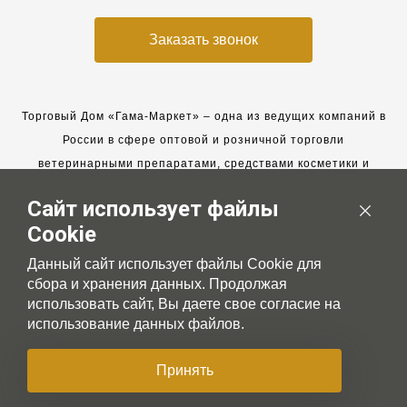
Заказать звонок
Торговый Дом «Гама-Маркет» – одна из ведущих компаний в
России в сфере оптовой и розничной торговли
ветеринарными препаратами, средствами косметики и
гигиены для животных.
Сайт использует файлы
Мы работаем с 2005 года. Мы приглашаем к сотрудничеству
Cookie
новых клиентов и всегда рассчитываем на взаимовыгодные,
долгосрочные партнерские отношения.
Данный сайт использует файлы Cookie для
сбора и хранения данных. Продолжая
использовать сайт, Вы даете свое согласие на
использование данных файлов.
© 2007-2026 Gama-market LTD
Принять