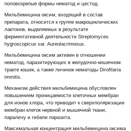
половозрелые формы нематод и цестод.
Мильбемицина оксим, входящий в состав
препарата, относится к группе макроциклических
лактонов, выделяемых в результате
ферментативной деятельности Streptоmyсes
hygrоsсоpiсus var. Aureоlaсrimоsus.
Мильбемицина оксим активен в отношении
нематод, паразитирующих в желудочно-кишечном
тракте кошек, а также личинок нематоды Dirоfilaria
immitis.
Механизм действия мильбемицина обусловлен
повышением проницаемости клеточных мембран
для ионов хлора, что приводит к сверхполяризации
мембран клеток нервной и мышечной ткани,
параличу и гибели паразита.
Максимальная концентрация мильбемицина оксима