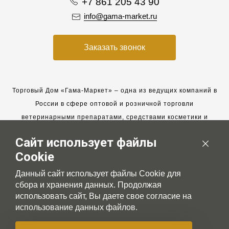
+7 861 205 43 90
info@gama-market.ru
Заказать звонок
Торговый Дом «Гама-Маркет» – одна из ведущих компаний в
России в сфере оптовой и розничной торговли
ветеринарными препаратами, средствами косметики и
гигиены для животных.
Сайт использует файлы
Мы работаем с 2005 года. Мы приглашаем к сотрудничеству
Cookie
новых клиентов и всегда рассчитываем на взаимовыгодные,
долгосрочные партнерские отношения.
Данный сайт использует файлы Cookie для
сбора и хранения данных. Продолжая
использовать сайт, Вы даете свое согласие на
использование данных файлов.
© 2007-2026 Gama-market LTD