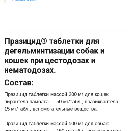
Празицид® таблетки для
дегельминтизации собак и
кошек при цестодозах и
нематодозах.
Состав:
Празицид таблетки массой 200 мг для кошек:
пирантела памоата — 50 мг/табл., празиквантела —
15 мг/табл., вспомогательные вещества.
Празицид таблетки массой 500 мг для собак:
пирантела памоата — 150 мг/табл., празиквантела