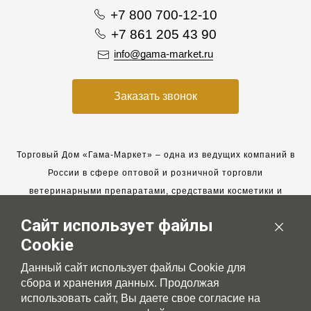
+7 800 700-12-10
+7 861 205 43 90
info@gama-market.ru
Заказать звонок
Торговый Дом «Гама-Маркет» – одна из ведущих компаний в
России в сфере оптовой и розничной торговли
ветеринарными препаратами, средствами косметики и
гигиены для животных.
Сайт использует файлы
Мы работаем с 2005 года. Мы приглашаем к сотрудничеству
Cookie
новых клиентов и всегда рассчитываем на взаимовыгодные,
долгосрочные партнерские отношения.
Данный сайт использует файлы Cookie для
сбора и хранения данных. Продолжая
использовать сайт, Вы даете свое согласие на