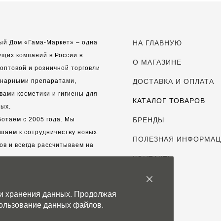
ый Дом «Гама-Маркет» – одна
НА ГЛАВНУЮ
ущих компаний в России в
О МАГАЗИНЕ
оптовой и розничной торговли
инарными препаратами,
ДОСТАВКА И ОПЛАТА
вами косметики и гигиены для
КАТАЛОГ ТОВАРОВ
ых.
отаем с 2005 года. Мы
БРЕНДЫ
шаем к сотрудничеству новых
ПОЛЕЗНАЯ ИНФОРМА
ов и всегда рассчитываем на
выгодные, долгосрочные
КОНТАКТЫ
рские отношения.
 и хранения данных. Продолжая
с дорог каждый клиент!
спользование данных файлов.