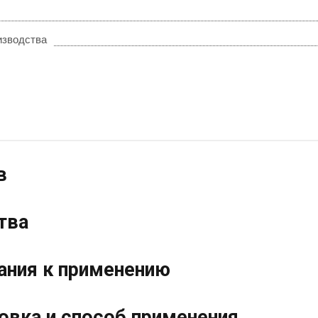
изводства
в
тва
ания к применению
овка и способ применения