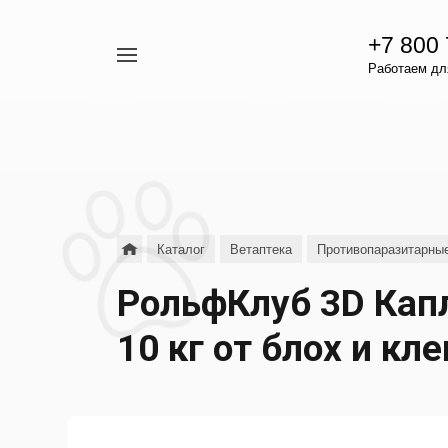
+7 800
Например,
Работаем для
гамавит
Найти
везде
Каталог
Ветаптека
Противопаразитарны
РольфКлуб 3D Капл
10 кг от блох и кл