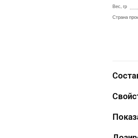
Вес, гр
Страна про
Соста
Свойс
Показ
Дозир