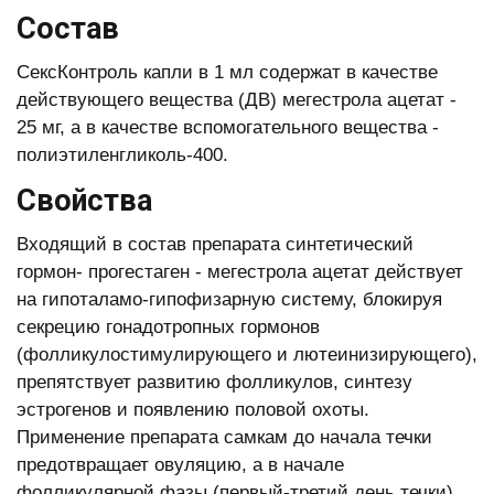
Состав
СексКонтроль капли в 1 мл содержат в качестве
действующего вещества (ДВ) мегестрола ацетат -
25 мг, а в качестве вспомогательного вещества -
полиэтиленгликоль-400.
Свойства
Входящий в состав препарата синтетический
гормон- прогестаген - мегестрола ацетат действует
на гипоталамо-гипофизарную систему, блокируя
секрецию гонадотропных гормонов
(фолликулостимулирующего и лютеинизирующего),
препятствует развитию фолликулов, синтезу
эстрогенов и появлению половой охоты.
Применение препарата самкам до начала течки
предотвращает овуляцию, а в начале
фолликулярной фазы (первый-третий день течки)