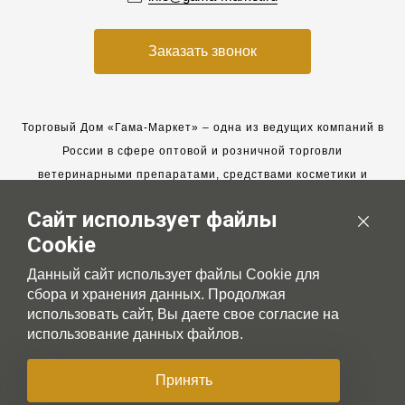
Заказать звонок
Торговый Дом «Гама-Маркет» – одна из ведущих компаний в
России в сфере оптовой и розничной торговли
ветеринарными препаратами, средствами косметики и
гигиены для животных.
Сайт использует файлы
Мы работаем с 2005 года. Мы приглашаем к сотрудничеству
Cookie
новых клиентов и всегда рассчитываем на взаимовыгодные,
долгосрочные партнерские отношения.
Данный сайт использует файлы Cookie для
сбора и хранения данных. Продолжая
использовать сайт, Вы даете свое согласие на
использование данных файлов.
© 2007-2026 Gama-market LTD
Принять