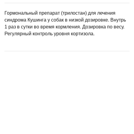
Гормональный препарат (трилостан) для лечения
синдрома Кушинга у собак в низкой дозировке. Внутрь
1 раз в сутки во время кормления. Дозировка по весу.
Регулярный контроль уровня кортизола.
Арбимектин таблетки д/собак крупных пород, 6 таб Пчелодар
Нуклеопептид, 100 мл
(кор/20 шт)