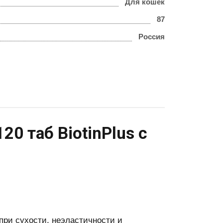
Для кошек
87
Россия
0 таб BiotinPlus с
ри сухости, неэластичности и