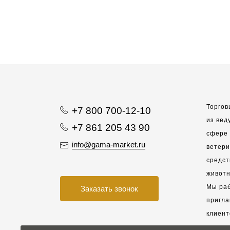
Торгов
+7 800 700-12-10
из вед
+7 861 205 43 90
сфере 
info@gama-market.ru
ветер
средст
животн
Мы раб
Заказать звонок
пригла
клиент
взаимо