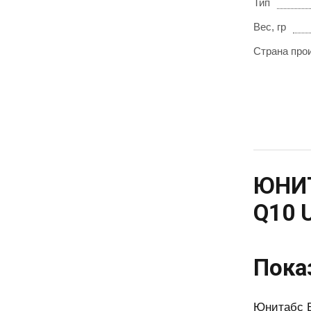
Тип
Вес, гр
Страна про
ЮНИТ
Q10 
Пока
Юнитабс Б