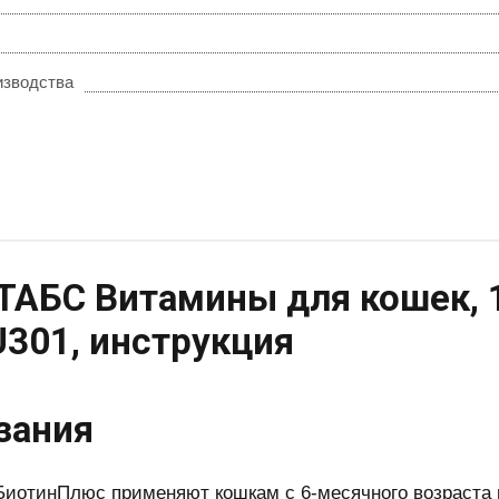
изводства
АБС Витамины для кошек, 12
U301, инструкция
зания
иотинПлюс применяют кошкам с 6-месячного возраста п