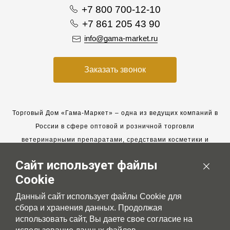
+7 800 700-12-10
+7 861 205 43 90
info@gama-market.ru
Заказать звонок
Торговый Дом «Гама-Маркет» – одна из ведущих компаний в
России в сфере оптовой и розничной торговли
ветеринарными препаратами, средствами косметики и
гигиены для животных.
Сайт использует файлы
Мы работаем с 2005 года. Мы приглашаем к сотрудничеству
Cookie
новых клиентов и всегда рассчитываем на взаимовыгодные,
долгосрочные партнерские отношения.
Данный сайт использует файлы Cookie для
сбора и хранения данных. Продолжая
использовать сайт, Вы даете свое согласие на