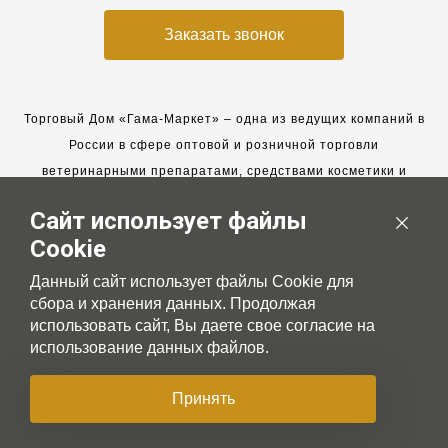
Заказать звонок
Торговый Дом «Гама-Маркет» – одна из ведущих компаний в
России в сфере оптовой и розничной торговли
ветеринарными препаратами, средствами косметики и
гигиены для животных.
Сайт использует файлы
Мы работаем с 2005 года. Мы приглашаем к сотрудничеству
Cookie
новых клиентов и всегда рассчитываем на взаимовыгодные,
долгосрочные партнерские отношения.
Данный сайт использует файлы Cookie для
сбора и хранения данных. Продолжая
использовать сайт, Вы даете свое согласие на
использование данных файлов.
© 2007-2026 Gama-market LTD
Принять