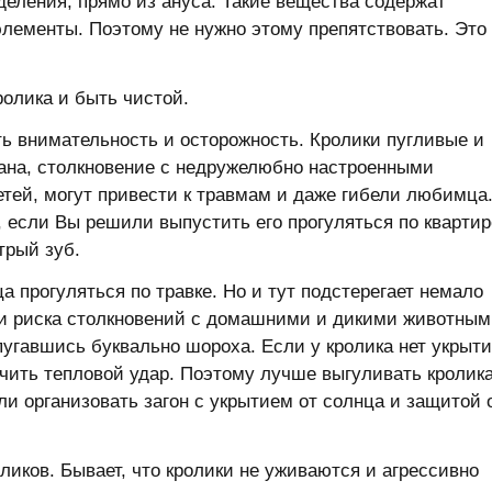
деления, прямо из ануса. Такие вещества содержат
лементы. Поэтому не нужно этому препятствовать. Это
ролика и быть чистой.
ь внимательность и осторожность. Кролики пугливые и
вана, столкновение с недружелюбно настроенными
етей, могут привести к травмам и даже гибели любимца
, если Вы решили выпустить его прогуляться по квартир
трый зуб.
 прогуляться по травке. Но и тут подстерегает немало
и риска столкновений с домашними и дикими животным
спугавшись буквально шороха. Если у кролика нет укрыт
учить тепловой удар. Поэтому лучше выгуливать кролика
и организовать загон с укрытием от солнца и защитой 
ликов. Бывает, что кролики не уживаются и агрессивно