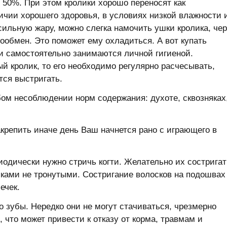
 50%. При этом кролики хорошо переносят как
аличии хорошего здоровья, в условиях низкой влажности 
сильную жару, можно слегка намочить ушки кролика, че
лообмен. Это поможет ему охладиться. А вот купать
и самостоятельно занимаются личной гигиеной.
й кролик, то его необходимо регулярно расчесывать,
тся выстригать.
ом несоблюдении норм содержания: духоте, сквозняках
акрепить иначе день Ваш начнется рано с играющего в
иодически нужно стричь когти. Желательно их состригат
иками не тронутыми. Состригание волосков на подошвах
ечек.
о зубы. Нередко они не могут стачиваться, чрезмерно
, что может привести к отказу от корма, травмам и