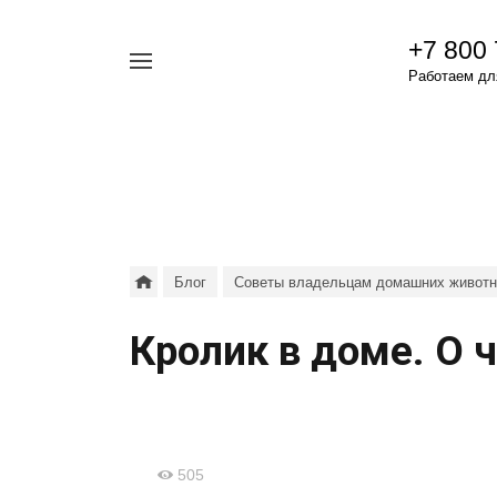
+7 800
Например,
Работаем для
гамавит
Найти
везде
Блог
Советы владельцам домашних живот
Кролик в доме. О 
505