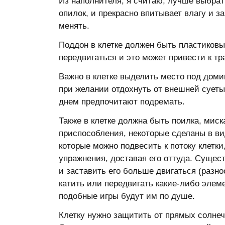
Из наполнителя, я считаю, лучше выбрат
опилок, и прекрасно впитывает влагу и з
менять.
Поддон в клетке должен быть пластиковы
передвигаться и это может привести к т
Важно в клетке выделить место под доми
при желании отдохнуть от внешней суеты
днем предпочитают подремать.
Также в клетке должна быть поилка, мис
приспособления, некоторые сделаны в ви
которые можно подвесить к потоку клетк
упражнения, доставая его оттуда. Сущес
и заставить его больше двигаться (разно
катить или передвигать какие-либо элем
подобные игры будут им по душе.
Клетку нужно защитить от прямых солнеч