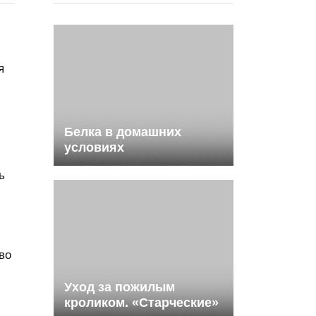
я
Белка в домашних
условиях
ь
во
м
Уход за пожилым
кроликом. «Старческие»