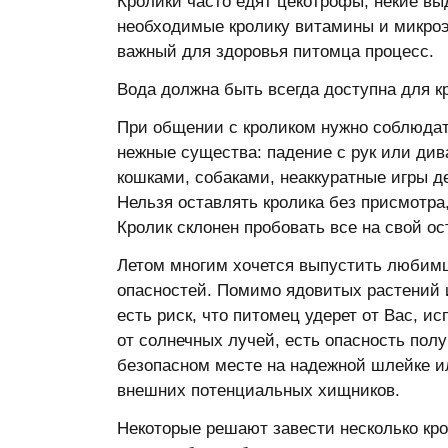
Кролики часто едят цекотрофы, некие вы
необходимые кролику витамины и микроэ
важный для здоровья питомца процесс.
Вода должна быть всегда доступна для к
При общении с кроликом нужно соблюдат
нежные существа: падение с рук или ди
кошками, собаками, неаккуратные игры д
Нельзя оставлять кролика без присмотра
Кролик склонен пробовать все на свой ос
Летом многим хочется выпустить любимца
опасностей. Помимо ядовитых растений 
есть риск, что питомец удерет от Вас, и
от солнечных лучей, есть опасность пол
безопасном месте на надежной шлейке ил
внешних потенциальных хищников.
Некоторые решают завести несколько кро