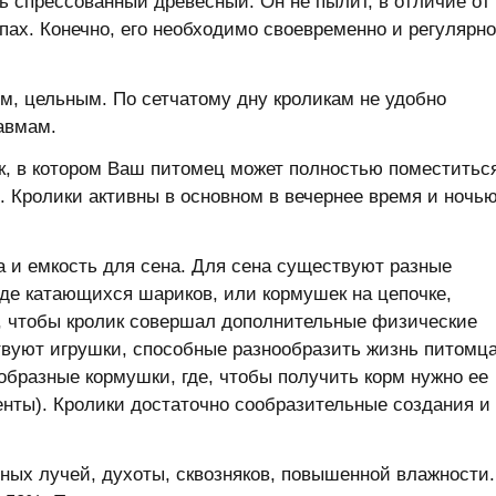
ь спрессованный древесный. Он не пылит, в отличие от
апах. Конечно, его необходимо своевременно и регулярно
м, цельным. По сетчатому дну кроликам не удобно
равмам.
к, в котором Ваш питомец может полностью поместитьс
. Кролики активны в основном в вечернее время и ночью
ка и емкость для сена. Для сена существуют разные
де катающихся шариков, или кормушек на цепочке,
и, чтобы кролик совершал дополнительные физические
твуют игрушки, способные разнообразить жизнь питомца
образные кормушки, где, чтобы получить корм нужно ее
енты). Кролики достаточно сообразительные создания и
ных лучей, духоты, сквозняков, повышенной влажности.