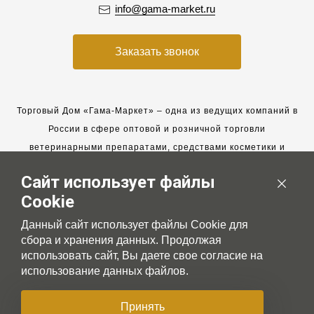
info@gama-market.ru
Заказать звонок
Торговый Дом «Гама-Маркет» – одна из ведущих компаний в
России в сфере оптовой и розничной торговли
ветеринарными препаратами, средствами косметики и
гигиены для животных.
Сайт использует файлы
Мы работаем с 2005 года. Мы приглашаем к сотрудничеству
Cookie
новых клиентов и всегда рассчитываем на взаимовыгодные,
долгосрочные партнерские отношения.
Данный сайт использует файлы Cookie для
сбора и хранения данных. Продолжая
использовать сайт, Вы даете свое согласие на
использование данных файлов.
© 2007-2026 Gama-market LTD
Принять