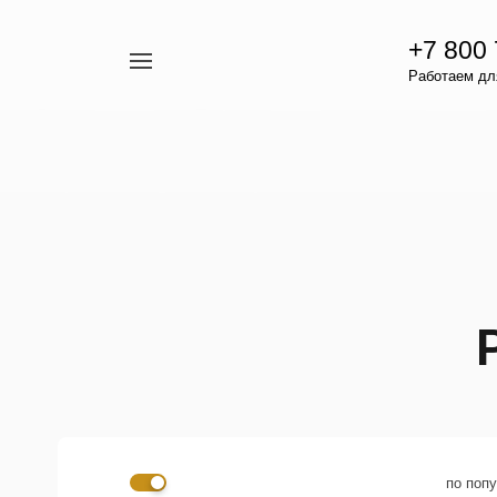
+7 800
Например,
Работаем для
гамавит
Найти
везде
по поп