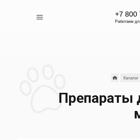
+7 800
Например,
Работаем для
гамавит
Найти
везде
Каталог
Препараты д