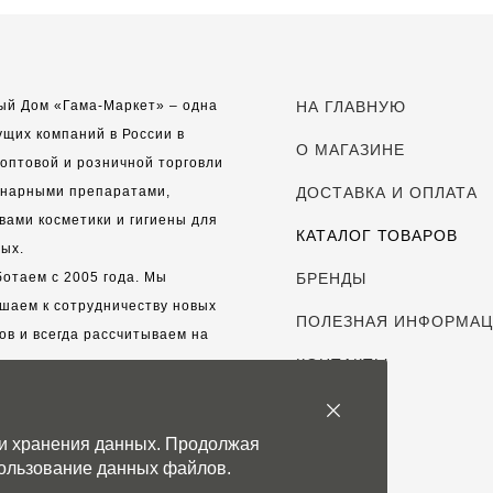
ый Дом «Гама-Маркет» – одна
НА ГЛАВНУЮ
ущих компаний в России в
О МАГАЗИНЕ
оптовой и розничной торговли
инарными препаратами,
ДОСТАВКА И ОПЛАТА
вами косметики и гигиены для
КАТАЛОГ ТОВАРОВ
ых.
отаем с 2005 года. Мы
БРЕНДЫ
шаем к сотрудничеству новых
ПОЛЕЗНАЯ ИНФОРМА
ов и всегда рассчитываем на
выгодные, долгосрочные
КОНТАКТЫ
рские отношения.
 и хранения данных. Продолжая
с дорог каждый клиент!
спользование данных файлов.