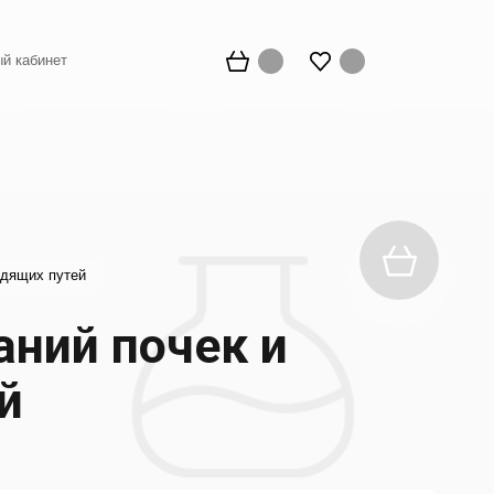
й кабинет
одящих путей
аний почек и
й