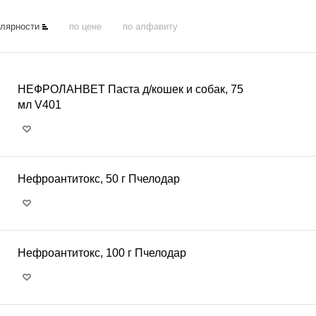
улярности
по цене
по алфавиту
НЕФРОЛАНВЕТ Паста д/кошек и собак, 75
мл V401
Нефроантитокс, 50 г Пчелодар
Нефроантитокс, 100 г Пчелодар