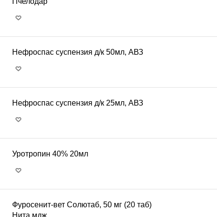
Пчелодар
Нефроспас суспензия д/к 50мл, АВЗ
Нефроспас суспензия д/к 25мл, АВЗ
Уротропин 40% 20мл
Фуросенит-вет Солютаб, 50 мг (20 таб)
Нита мдж