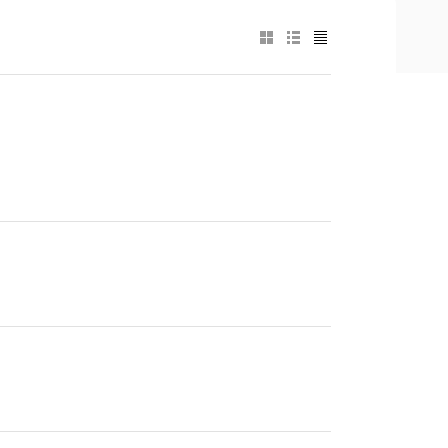
+
−
+
−
+
−