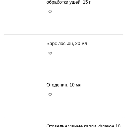
обработки ушей, 15 г
+
−
Барс лосьон, 20 мл
+
−
Отодепин, 10 мл
+
−
Отоведин ушные капли, флакон 10