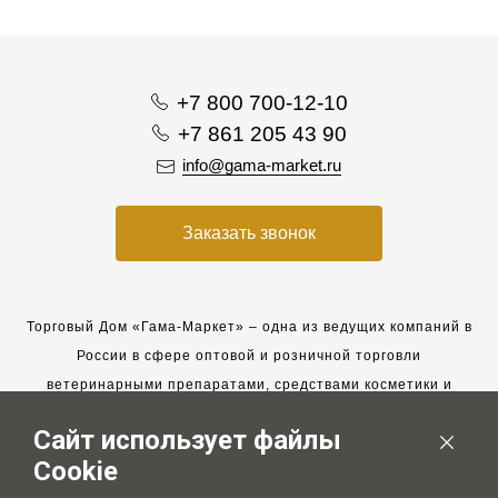
+7 800 700-12-10
+7 861 205 43 90
info@gama-market.ru
Заказать звонок
Торговый Дом «Гама-Маркет» – одна из ведущих компаний в
России в сфере оптовой и розничной торговли
ветеринарными препаратами, средствами косметики и
гигиены для животных.
Сайт использует файлы
Мы работаем с 2005 года. Мы приглашаем к сотрудничеству
Cookie
новых клиентов и всегда рассчитываем на взаимовыгодные,