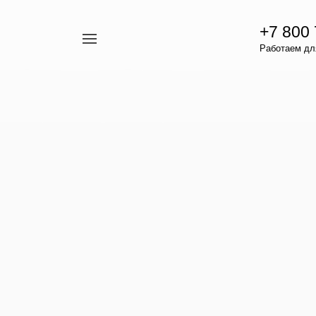
+7 800
Например,
Работаем для
гамавит
Найти
везде