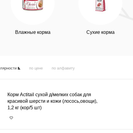
Влажные корма
Сухие корма
улярности
по цене
по алфавиту
Корм Actitail сухой д/мелких собак для
красивой шерсти и кожи (лосось,овощи),
1,2 кг (кор/5 шт)