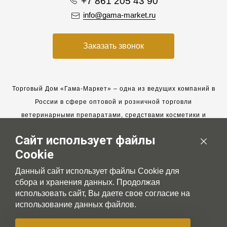
+7 861 205 43 90
info@gama-market.ru
Заказать звонок
Торговый Дом «Гама-Маркет» – одна из ведущих компаний в
России в сфере оптовой и розничной торговли
ветеринарными препаратами, средствами косметики и
гигиены для животных.
Сайт использует файлы
Мы работаем с 2005 года. Мы приглашаем к сотрудничеству
Cookie
новых клиентов и всегда рассчитываем на взаимовыгодные,
долгосрочные партнерские отношения.
Данный сайт использует файлы Cookie для
сбора и хранения данных. Продолжая
использовать сайт, Вы даете свое согласие на
использование данных файлов.
© 2007-2026 Gama-market LTD