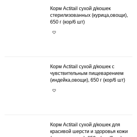
Корм Actitail сухой д/кошек
стерилизованных (курица,овощи),
650 г (кор/6 шт)
+
−
Корм Actitail сухой д/кошек с
чувствительным пищеварением
(индейка,овощи), 650 г (кор/6 шт)
+
−
Корм Actitail сухой д/кошек для
красивой шерсти и здоровья кожи