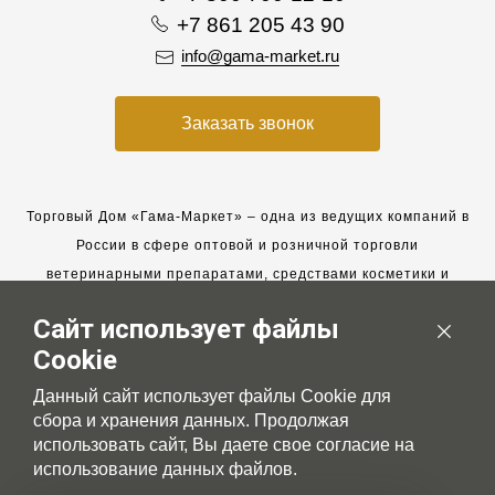
+7 861 205 43 90
info@gama-market.ru
Заказать звонок
Торговый Дом «Гама-Маркет» – одна из ведущих компаний в
России в сфере оптовой и розничной торговли
ветеринарными препаратами, средствами косметики и
гигиены для животных.
Сайт использует файлы
Мы работаем с 2005 года. Мы приглашаем к сотрудничеству
Cookie
новых клиентов и всегда рассчитываем на взаимовыгодные,
долгосрочные партнерские отношения.
Данный сайт использует файлы Cookie для
сбора и хранения данных. Продолжая
использовать сайт, Вы даете свое согласие на
использование данных файлов.