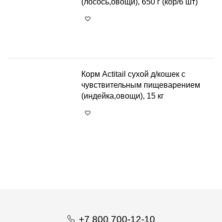
(лосось,овощи), 650 г (кор/6 шт)
+
−
Корм Actitail сухой д/кошек с
чувствительным пищеварением
(индейка,овощи), 15 кг
+
−
+7 800 700-12-10