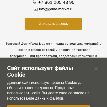
+7 861 205 43 90
info@gama-market.ru
Заказать звонок
Торговый Дом «Гама-Маркет» – одна из ведущих компаний в
России в сфере оптовой и розничной торговли
ветеринарными препаратами, средствами косметики и
гигиены для животных.
Сайт использует файлы
Мы работаем с 2005 года. Мы приглашаем к сотрудничеству
Cookie
новых клиентов и всегда рассчитываем на взаимовыгодные,
долгосрочные партнерские отношения.
Данный сайт использует файлы Cookie для
сбора и хранения данных. Продолжая
использовать сайт, Вы даете свое согласие на
использование данных файлов.