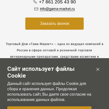
+7 861 205 43 90
info@gama-market.ru
Заказать звонок
Торговый Дом «Гама-Маркет» – одна из ведущих компаний в
России в сфере оптовой и розничной торговли
ветеринарными препаратами, средствами косметики и
гигиены для животных.
Сайт использует файлы
Мы работаем с 2005 года. Мы приглашаем к сотрудничеству
Cookie
новых клиентов и всегда рассчитываем на взаимовыгодные,
долгосрочные партнерские отношения.
Данный сайт использует файлы Cookie для
сбора и хранения данных. Продолжая
использовать сайт, Вы даете свое согласие на
использование данных файлов.