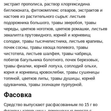
экстракт прополиса, раствор хлоргексидина
биглюконата, фитокомплекс отваров, экстрактов и
настоев из растительного сырья: листьев
подорожника большого, травы зверобоя, травы
череды, цветков ноготков, цветков ромашки, листьев
эвкалипта прутовидного, корней и корневищ
солодки, травы тысячелистника, листьев крапивы,
почек сосны, травы хвоща полевого, травы
чистотела, листьев шалфея, травы чабреца,
побегов багульника болотного, почек березовых,
травы фиалки, корней лопуха, соплодий ольхи,
корня и корневищ кровохлебки, травы сушеницы
топяной, цветков липы, травы душицы, корней
одуванчика, травы эхинацеи пурпурной.
Фасовка
Средство выпускают расфасованным по 15 г во
флаконы-капельницы, помещенные вместе с