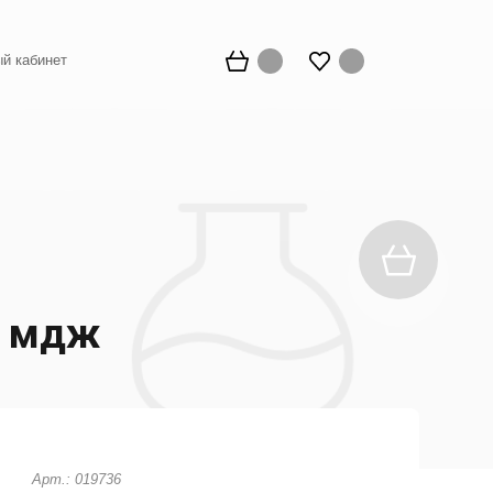
й кабинет
а мдж
Арт.: 019736