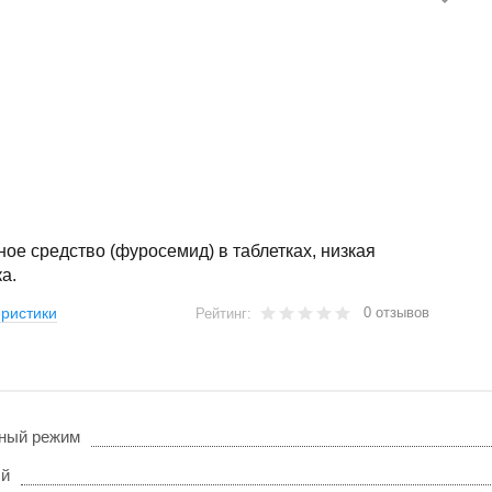
ое средство (фуросемид) в таблетках, низкая
а.
0 отзывов
ристики
Рейтинг:
ный режим
ый