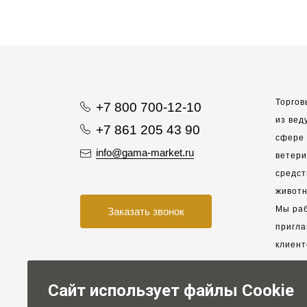
Торгов
+7 800 700-12-10
из вед
+7 861 205 43 90
сфере 
info@gama-market.ru
ветер
средст
животн
Мы раб
Заказать звонок
пригла
клиент
взаимо
партне
Сайт использует файлы Cookie