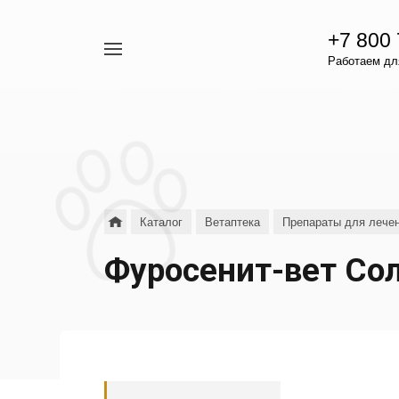
+7 800
Например,
Работаем для
гамавит
Найти
везде
Каталог
Ветаптека
Препараты для лечен
Фуросенит-вет Сол