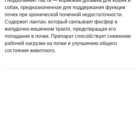
Нефроланвет паста — кормовая добавка для кошек и
собак, предназначенная для поддержания функции
почек при хронической почечной недостаточности.
Содержит лантан, который связывает фосфор в
желудочно-кишечном тракте, предотвращая его
попадание в почки. Препарат способствует снижению
рабочей нагрузки на почки и улучшению общего
состояния животного.
Уротропин 40% 20мл
Нефроспас суспензия д/к 50мл, АВЗ
Раствор КотЭрвин, (3 флакона х 10 мл)
СИЛТА, 30 мл (аналог Семинтры)