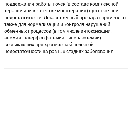
поддержания работы почек (в составе комплексной
терапии или в качестве монотерапии) при почечной
недостаточности. Лекарственный препарат применяют
также для нормализации и контроля нарушений
обменных процессов (в том числе интоксикации,
анемии, гиперфосфатемии, гиперазотемии),
возникающих при хронической почечной
недостаточности на разных стадиях заболевания.
Стоп-Цистит Плюс жевательные таблетки для кошек, 30*500 мг
Суспензия Стоп-Цистит БИО для кошек, 30 мл
Уролекс капли урологические для собак, 50 мл
Фуросенит-вет Солютаб, 20 мл Нита мдж