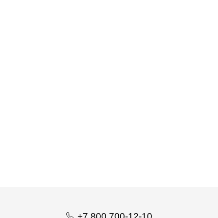
Воротник защитный на липучке, 40 см ДОБРОПЕСИК
+7 800 700-12-10