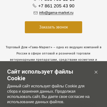
+7 861 205 43 90
info@gama-market.ru
Заказать звонок
Торговый Дом «Гама-Маркет» – одна из ведущих компаний в
России в сфере оптовой и розничной торговли
ветеринарными препаратами, средствами косметики и
гигиены для животных.
Сайт использует файлы
Мы работаем с 2005 года. Мы приглашаем к сотрудничеству
Cookie
новых клиентов и всегда рассчитываем на взаимовыгодные,
долгосрочные партнерские отношения.
Данный сайт использует файлы Cookie для
сбора и хранения данных. Продолжая
использовать сайт, Вы даете свое согласие на
использование данных файлов.