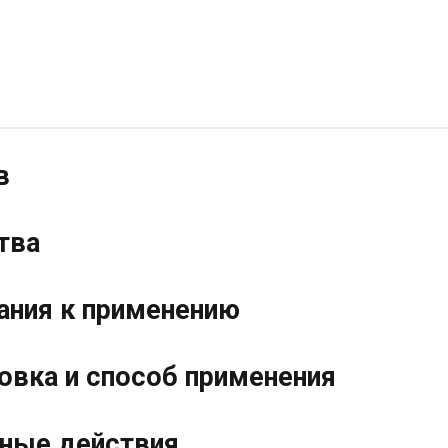
в
тва
ания к применению
овка и способ применения
ные действия