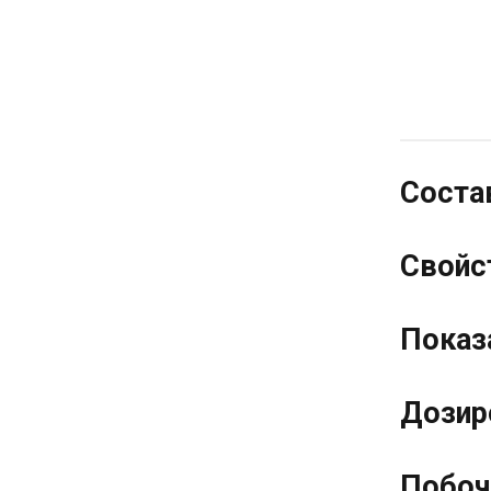
Соста
Свойс
Показ
Дозир
Побоч