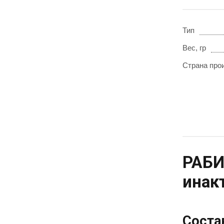
Тип
Вес, гр
Страна про
РАБИ
инак
Соста