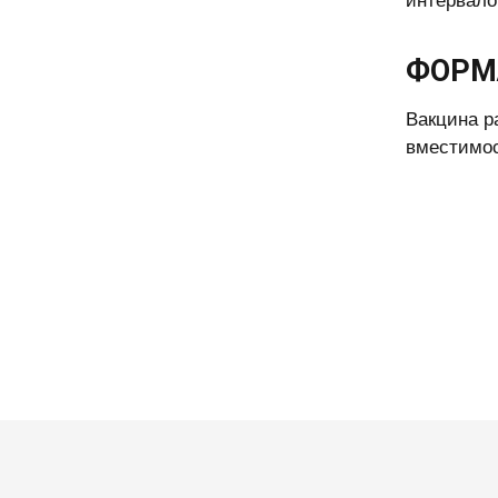
интервало
ФОРМ
Вакцина р
вместимос