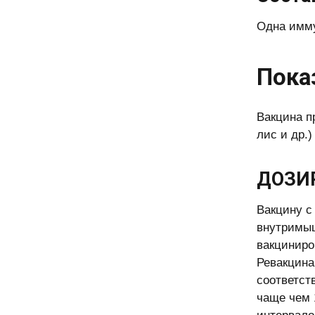
Одна имму
Пока
Вакцина п
лис и др.
ДОЗИ
Вакцину с
внутримыш
вакциниро
Ревакцина
соответст
чаще чем 