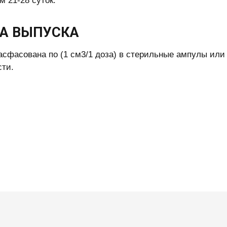
м 21-28 суток.
А ВЫПУСКА
асфасована по (1 см3/1 доза) в стерильные ампулы ил
ти.