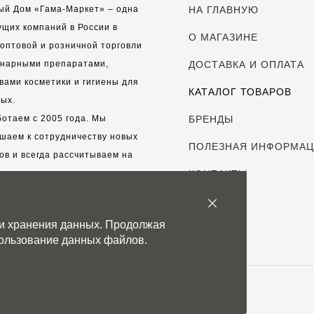
ый Дом «Гама-Маркет» – одна
НА ГЛАВНУЮ
ущих компаний в России в
О МАГАЗИНЕ
оптовой и розничной торговли
инарными препаратами,
ДОСТАВКА И ОПЛАТА
вами косметики и гигиены для
КАТАЛОГ ТОВАРОВ
ых.
отаем с 2005 года. Мы
БРЕНДЫ
шаем к сотрудничеству новых
ПОЛЕЗНАЯ ИНФОРМА
ов и всегда рассчитываем на
выгодные, долгосрочные
КОНТАКТЫ
рские отношения.
 и хранения данных. Продолжая
с дорог каждый клиент!
спользование данных файлов.