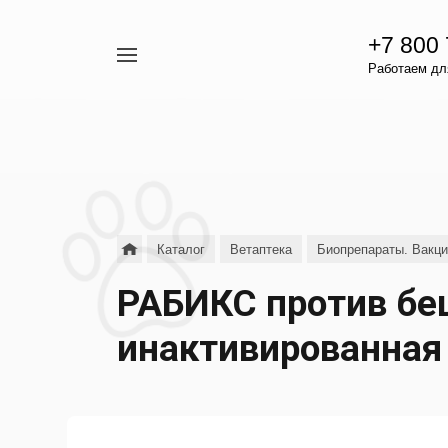
+7 800
Например,
Работаем для
гамавит
Найти
везде
Каталог
Ветаптека
Биопрепараты. Вакц
РАБИКС против бе
инактивированная 