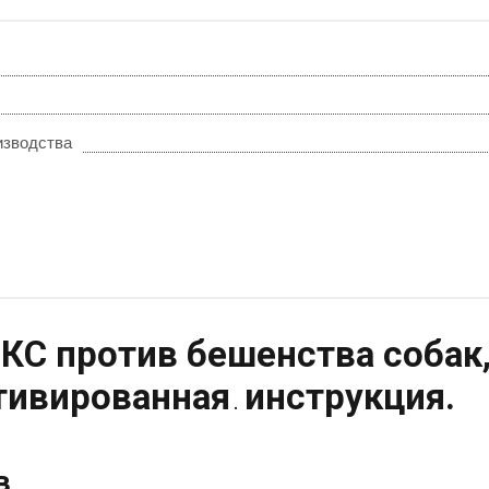
изводства
КС против бешенства собак
тивированная
инструкция.
.
в