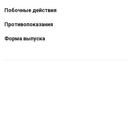
Побочные действия
Противопоказания
Форма выпуска
Фитоэлита® Здоровые почки для кошек и собак, 50 таблеток