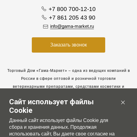
+7 800 700-12-10
+7 861 205 43 90
info@gama-market.ru
Заказать звонок
Торговый Дом «Гама-Маркет» – одна из ведущих компаний в
России в сфере оптовой и розничной торговли
ветеринарными препаратами, средствами косметики и
гигиены для животных.
Сайт использует файлы
Мы работаем с 2005 года. Мы приглашаем к сотрудничеству
Cookie
новых клиентов и всегда рассчитываем на взаимовыгодные,
долгосрочные партнерские отношения.
Данный сайт использует файлы Cookie для
сбора и хранения данных. Продолжая
использовать сайт, Вы даете свое согласие на