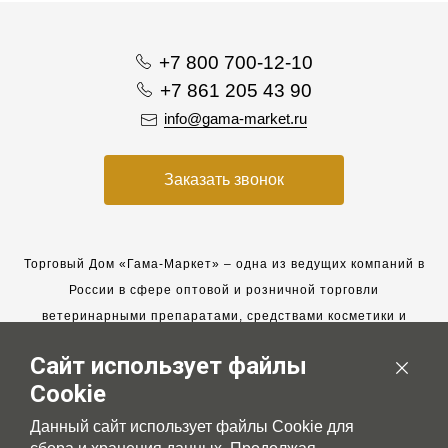
+7 800 700-12-10
+7 861 205 43 90
info@gama-market.ru
Заказать звонок
Торговый Дом «Гама-Маркет» – одна из ведущих компаний в
России в сфере оптовой и розничной торговли
ветеринарными препаратами, средствами косметики и
гигиены для животных.
Сайт использует файлы
Мы работаем с 2005 года. Мы приглашаем к сотрудничеству
Cookie
новых клиентов и всегда рассчитываем на взаимовыгодные,
долгосрочные партнерские отношения.
Данный сайт использует файлы Cookie для