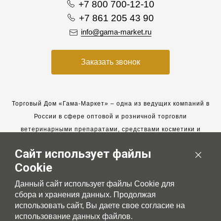
+7 800 700-12-10
+7 861 205 43 90
info@gama-market.ru
Заказать звонок
Торговый Дом «Гама-Маркет» – одна из ведущих компаний в
России в сфере оптовой и розничной торговли
ветеринарными препаратами, средствами косметики и
гигиены для животных.
Сайт использует файлы
Мы работаем с 2005 года. Мы приглашаем к сотрудничеству
Cookie
новых клиентов и всегда рассчитываем на взаимовыгодные,
долгосрочные партнерские отношения.
Данный сайт использует файлы Cookie для
сбора и хранения данных. Продолжая
использовать сайт, Вы даете свое согласие на
использование данных файлов.