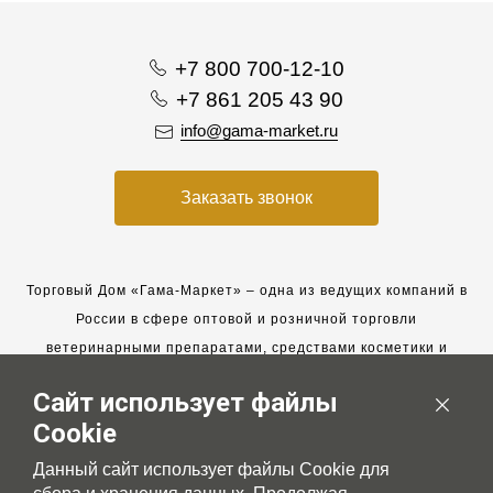
+7 800 700-12-10
+7 861 205 43 90
info@gama-market.ru
Заказать звонок
Торговый Дом «Гама-Маркет» – одна из ведущих компаний в
России в сфере оптовой и розничной торговли
ветеринарными препаратами, средствами косметики и
гигиены для животных.
Сайт использует файлы
Мы работаем с 2005 года. Мы приглашаем к сотрудничеству
Cookie
новых клиентов и всегда рассчитываем на взаимовыгодные,
долгосрочные партнерские отношения.
Данный сайт использует файлы Cookie для