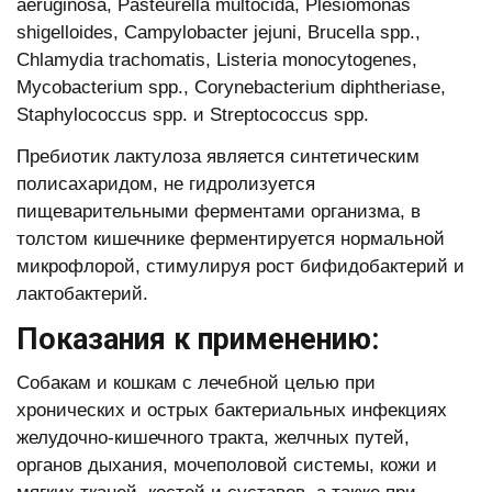
aeruginosa, Pasteurella multocida, Plesiomonas
shigelloides, Campylobacter jejuni, Brucella spp.,
Chlamydia trachomatis, Listeria monocytogenes,
Mycobacterium spp., Corynebacterium diphtheriase,
Staphylococcus spp. и Streptococcus spp.
Пребиотик лактулоза является синтетическим
полисахаридом, не гидролизуется
пищеварительными ферментами организма, в
толстом кишечнике ферментируется нормальной
микрофлорой, стимулируя рост бифидобактерий и
лактобактерий.
Показания к применению:
Собакам и кошкам с лечебной целью при
хронических и острых бактериальных инфекциях
желудочно-кишечного тракта, желчных путей,
органов дыхания, мочеполовой системы, кожи и