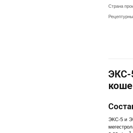
Страна про
Рецептурн
ЭКС-
коше
Соста
ЭКС-5 и Э
мегестрол
3