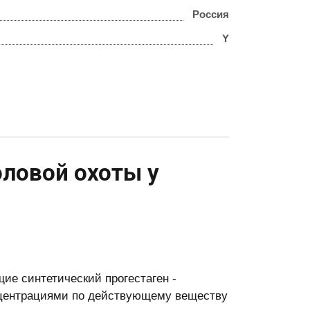
Россия
Y
оловой охоты у
ие синтетический прогестаген -
онцентрациями по действующему веществу