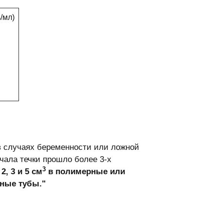
/мл)
в случаях беременности или ложной
чала течки прошло более 3-х
3
, 3 и 5 см
в полимерные или
ные тубы."