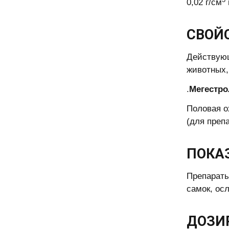
0,02 г/см
СВОЙ
Действующ
животных,
.
Мегестро
Половая о
(для преп
ПОКА
Препараты
самок, ос
ДОЗИ