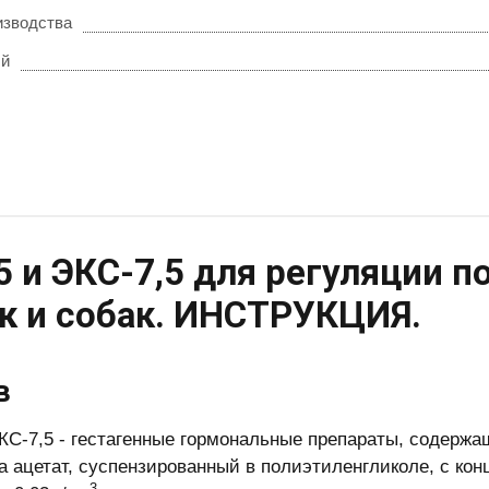
изводства
ый
5 и ЭКС-7,5 для регуляции п
к и собак. ИНСТРУКЦИЯ.
в
КС-7,5 - гестагенные гормональные препараты, содержащ
а ацетат, суспензированный в полиэтиленгликоле, с к
3