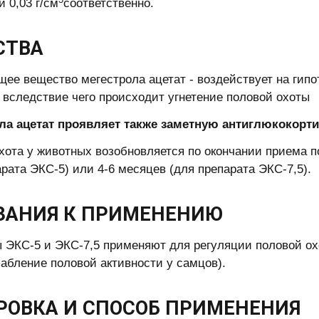
и 0,03 г/см
соответственно.
СТВА
ее вещество мегестрола ацетат - воздействует на гип
 вследствие чего происходит угнетение половой охоты
ла ацетат проявляет также заметную антиглюкокорт
хота у животных возобновляется по окончании приема п
арата ЭКС-5) или 4-6 месяцев (для препарата ЭКС-7,5).
ЗАНИЯ К ПРИМЕНЕНИЮ
 ЭКС-5 и ЭКС-7,5 применяют для регуляции половой охо
лабление половой активности у самцов).
РОВКА И СПОСОБ ПРИМЕНЕНИЯ