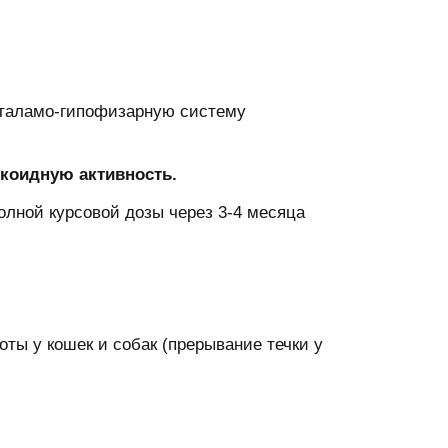
оталамо-гипофизарную систему
икоидную активность.
олной курсовой дозы через 3-4 месяца
ты у кошек и собак (прерывание течки у