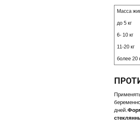
Масса жи
до 5 кг
6- 10 кг
11-20 кг
более 20 
ПРОТ
Применять
беременно
дней.
Форм
стеклянн