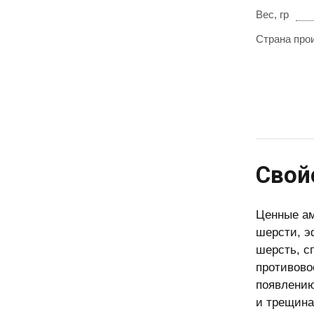
Вес, гр
Страна про
Свой
Ценные а
шерсти, э
шерсть, с
противово
появлению
и трещина