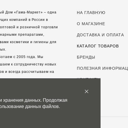
ый Дом «Гама-Маркет» – одна
НА ГЛАВНУЮ
ущих компаний в России в
О МАГАЗИНЕ
оптовой и розничной торговли
инарными препаратами,
ДОСТАВКА И ОПЛАТА
вами косметики и гигиены для
КАТАЛОГ ТОВАРОВ
ых.
отаем с 2005 года. Мы
БРЕНДЫ
шаем к сотрудничеству новых
ПОЛЕЗНАЯ ИНФОРМА
ов и всегда рассчитываем на
выгодные, долгосрочные
КОНТАКТЫ
рские отношения.
 и хранения данных. Продолжая
с дорог каждый клиент!
спользование данных файлов.