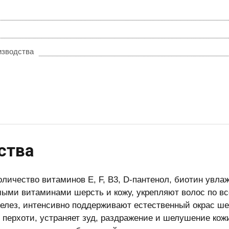
изводства
ства
оличество витаминов E, F, B3, D-пантенол, биотин увл
ыми витаминами шерсть и кожу, укрепляют волос по вс
елез, интенсивно поддерживают естественный окрас ше
 перхоти, устраняет зуд, раздражение и шелушение ко