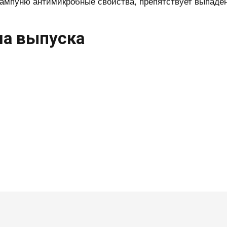
ампуню антимикробные свойства, препятствует выпаде
а выпуска