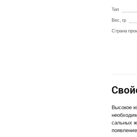
Тип
Вес, гр
Страна про
Свой
Высокое к
необходим
сальных ж
появление