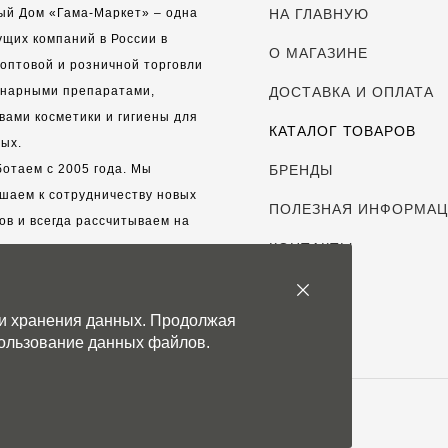
ый Дом «Гама-Маркет» – одна
НА ГЛАВНУЮ
ущих компаний в России в
О МАГАЗИНЕ
оптовой и розничной торговли
инарными препаратами,
ДОСТАВКА И ОПЛАТА
вами косметики и гигиены для
КАТАЛОГ ТОВАРОВ
ых.
отаем с 2005 года. Мы
БРЕНДЫ
шаем к сотрудничеству новых
ПОЛЕЗНАЯ ИНФОРМА
ов и всегда рассчитываем на
выгодные, долгосрочные
КОНТАКТЫ
рские отношения.
 и хранения данных. Продолжая
с дорог каждый клиент!
спользование данных файлов.