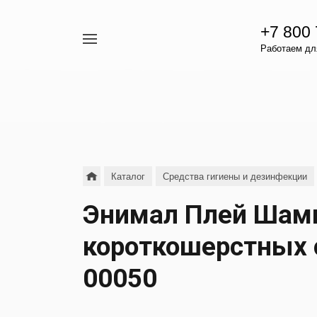
+7 800
Например,
Работаем для
гамавит
Найти
везде
Каталог
Средства гигиены и дезинфекции
Энимал Плей Шам
короткошерстных с
00050