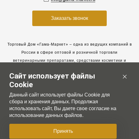
Заказать звонок
Торговый Дом «Гама-Маркет» – одна из ведущих компаний в
России в сфере оптовой и розничной торговли
ветеринарными препаратами, средствами косметики и
гигиены для животных.
Сайт использует файлы
Мы работаем с 2005 года. Мы приглашаем к сотрудничеству
Cookie
новых клиентов и всегда рассчитываем на взаимовыгодные,
долгосрочные партнерские отношения.
Данный сайт использует файлы Cookie для
сбора и хранения данных. Продолжая
использовать сайт, Вы даете свое согласие на
использование данных файлов.
© 2007-2026 Gama-market LTD
Принять