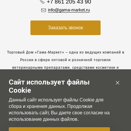
+7 861 205 43 90
info@gama-market.ru
Заказать звонок
Торговый Дом «Гама-Маркет» – одна из ведущих компаний в
России в сфере оптовой и розничной торговли
ветеринарными препаратами, средствами косметики и
гигиены для животных.
Сайт использует файлы
Мы работаем с 2005 года. Мы приглашаем к сотрудничеству
Cookie
новых клиентов и всегда рассчитываем на взаимовыгодные,
долгосрочные партнерские отношения.
Данный сайт использует файлы Cookie для
сбора и хранения данных. Продолжая
использовать сайт, Вы даете свое согласие на
использование данных файлов.