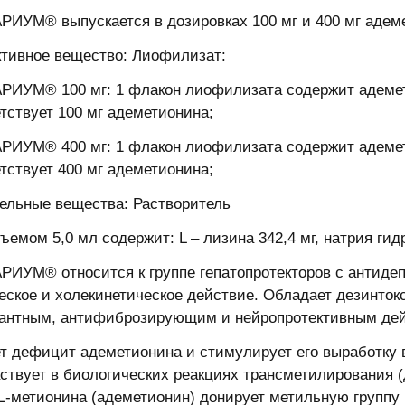
ИУМ® выпускается в дозировках 100 мг и 400 мг адем
ктивное вещество: Лиофилизат:
ИУМ® 100 мг: 1 флакон лиофилизата содержит адемети
етствует 100 мг адеметионина;
ИУМ® 400 мг: 1 флакон лиофилизата содержит адемети
етствует 400 мг адеметионина;
ельные вещества: Растворитель
ъемом 5,0 мл содержит: L – лизина 342,4 мг, натрия гид
ИУМ® относится к группе гепатопротекторов с антидеп
еское и холекинетическое действие. Обладает дезинто
антным, антифиброзирующим и нейропротективным де
т дефицит адеметионина и стимулирует его выработку в
аствует в биологических реакциях трансметилирования (
L-метионина (адеметионин) донирует метильную группу