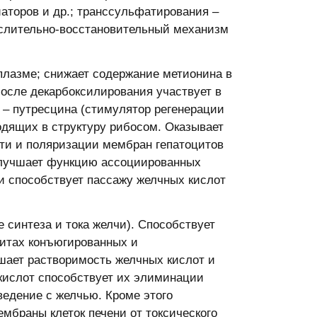
аторов и др.; транссульфатирования –
кислительно-восстановительный механизм
плазме; снижает содержание метионина в
После декарбоксилирования участвует в
– путресцина (стимулятор регенерации
одящих в структуру рибосом. Оказывает
ти и поляризации мембран гепатоцитов
улучшает функцию ассоциированных
и способствует пассажу желчных кислот
синтеза и тока желчи). Способствует
цитах конъюгированных и
шает растворимость желчных кислот и
кислот способствует их элиминации
ведение с желчью. Кроме этого
браны клеток печени от токсического