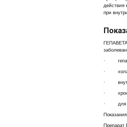
действия 
при внутр
Показ
ГЕПАВЕТАР
заболеван
· гепатит
· холан
· внутри
· хронич
· для сни
Показания
Препарат 