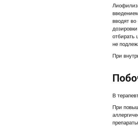
Лиофилиза
введением
вводят во
дозировки
отбирать 
не подлеж
При внутр
Побо
В терапев
При повыш
аллергиче
препараты