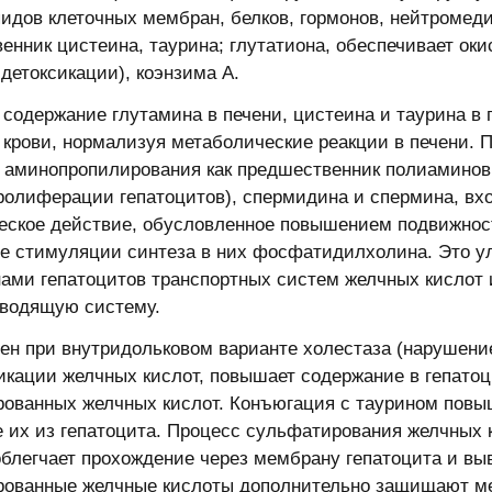
дов клеточных мембран, белков, гормонов, нейтромеди
енник цистеина, таурина; глутатиона, обеспечивает о
 детоксикации), коэнзима А.
содержание глутамина в печени, цистеина и таурина в 
 крови, нормализуя метаболические реакции в печени. 
 аминопропилирования как предшественник полиаминов 
пролиферации гепатоцитов), спермидина и спермина, вх
еское действие, обусловленное повышением подвижнос
е стимуляции синтеза в них фосфатидилхолина. Это 
ами гепатоцитов транспортных систем желчных кислот 
ыводящую систему.
н при внутридольковом варианте холестаза (нарушение 
икации желчных кислот, повышает содержание в гепато
ованных желчных кислот. Конъюгация с таурином повы
 их из гепатоцита. Процесс сульфатирования желчных 
облегчает прохождение через мембрану гепатоцита и вы
ованные желчные кислоты дополнительно защищают мем