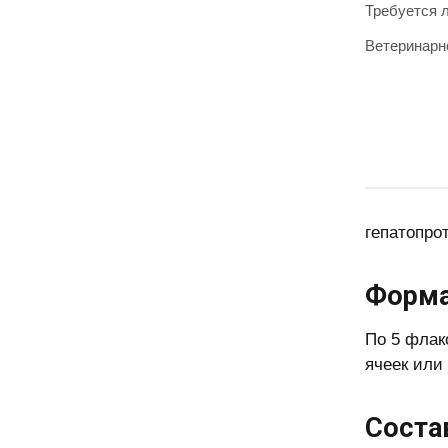
Требуется 
Ветеринарн
гепатопро
Форма
По 5 флак
ячеек или
Соста