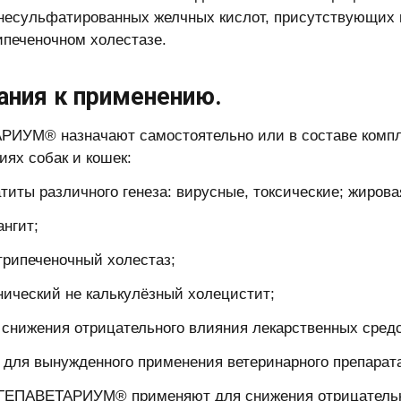
несульфатированных желчных кислот, присутствующих в
ипеченочном холестазе.
ания к применению.
ИУМ® назначают самостоятельно или в составе компл
иях собак и кошек:
ы различного генеза: вирусные, токсические; жирова
гит;
печеночный холестаз;
еский не калькулёзный холецистит;
жения отрицательного влияния лекарственных средст
 для вынужденного применения ветеринарного препарат
ГЕПАВЕТАРИУМ® применяют для снижения отрицательно