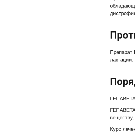
обладающи
дистрофия
Прот
Препарат 
лактации,
Поря
ГЕПАВЕТАР
ГЕПАВЕТАР
веществу, 
Курс лече