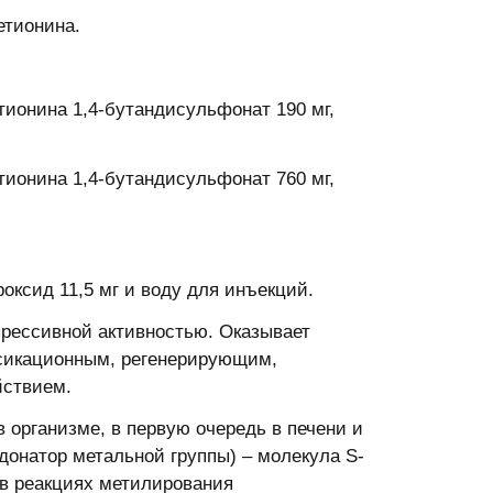
етионина.
онина 1,4-бутандисульфонат 190 мг,
онина 1,4-бутандисульфонат 760 мг,
роксид 11,5 мг и воду для инъекций.
рессивной активностью. Оказывает
ксикационным, регенерирующим,
йствием.
 организме, в первую очередь в печени и
донатор метальной группы) – молекула S-
 в реакциях метилирования