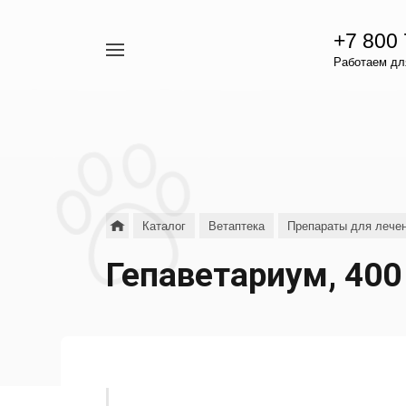
+7 800
Например,
Работаем для
гамавит
Найти
везде
Каталог
Ветаптека
Препараты для лечен
Гепаветариум, 400