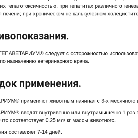
х гепатотоксичностью, при гепатитах различного генеза
 печени; при хроническом не калькулёзном холецистите
ивопоказания.
ГЕПАВЕТАРИУМ® следует с осторожностью использоват
 по назначению ветеринарного врача.
док применения.
ИУМ® применяют животным начиная с 3-х месячного в
ИУМ® вводят внутривенно или внутримышечно 1 раз в 
что соответствует 0,25 мл/ кг массы животного.
ния составляет 7-14 дней.