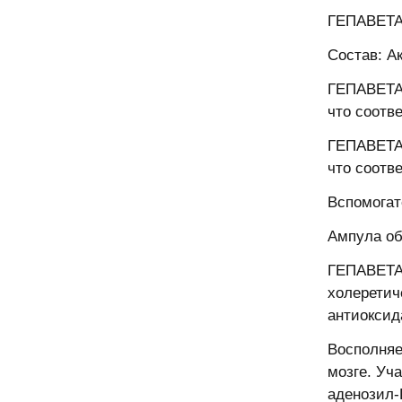
ГЕПАВЕТАР
Состав: А
ГЕПАВЕТАР
что соотв
ГЕПАВЕТАР
что соотв
Вспомогат
Ампула об
ГЕПАВЕТАР
холеретич
антиоксид
Восполняе
мозге. Уч
аденозил-