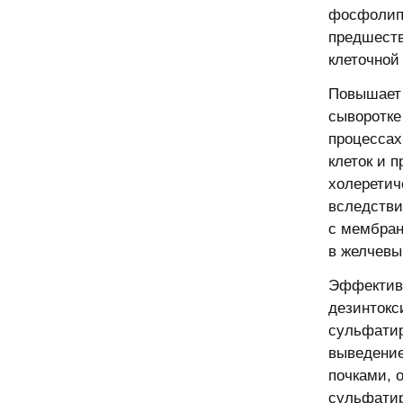
фосфолипи
предшеств
клеточной
Повышает 
сыворотке
процессах
клеток и 
холеретич
вследстви
с мембран
в желчев
Эффективе
дезинтокс
сульфатир
выведение
почками, 
сульфатир