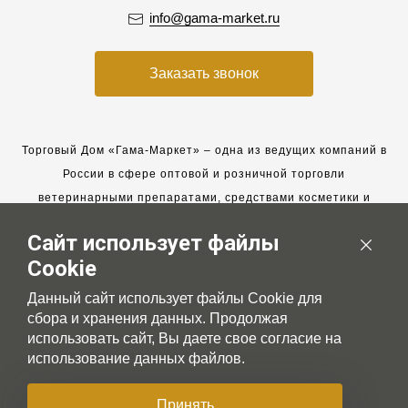
info@gama-market.ru
Заказать звонок
Торговый Дом «Гама-Маркет» – одна из ведущих компаний в
России в сфере оптовой и розничной торговли
ветеринарными препаратами, средствами косметики и
гигиены для животных.
Сайт использует файлы
Мы работаем с 2005 года. Мы приглашаем к сотрудничеству
Cookie
новых клиентов и всегда рассчитываем на взаимовыгодные,
долгосрочные партнерские отношения.
Данный сайт использует файлы Cookie для
сбора и хранения данных. Продолжая
использовать сайт, Вы даете свое согласие на
использование данных файлов.
© 2007-2026 Gama-market LTD
Принять