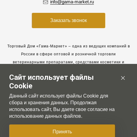
info@gama-market.ru
Заказать звонок
Торговый Дом «Гама-Маркет» – одна из ведущих компаний в
России в сфере оптовой и розничной торговли
ветеринарными препаратами, средствами косметики и
гигиены для животных.
Сайт использует файлы
Мы работаем с 2005 года. Мы приглашаем к сотрудничеству
Cookie
новых клиентов и всегда рассчитываем на взаимовыгодные,
долгосрочные партнерские отношения.
Данный сайт использует файлы Cookie для
сбора и хранения данных. Продолжая
использовать сайт, Вы даете свое согласие на
использование данных файлов.
© 2007-2026 Gama-market LTD
Принять