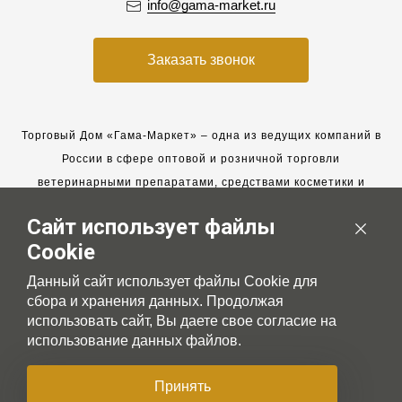
info@gama-market.ru
Заказать звонок
Торговый Дом «Гама-Маркет» – одна из ведущих компаний в
России в сфере оптовой и розничной торговли
ветеринарными препаратами, средствами косметики и
гигиены для животных.
Сайт использует файлы
Мы работаем с 2005 года. Мы приглашаем к сотрудничеству
Cookie
новых клиентов и всегда рассчитываем на взаимовыгодные,
долгосрочные партнерские отношения.
Данный сайт использует файлы Cookie для
сбора и хранения данных. Продолжая
использовать сайт, Вы даете свое согласие на
использование данных файлов.
© 2007-2026 Gama-market LTD
Принять