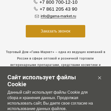
+7 800 700-12-10
+7 861 205 43 90
info@gama-market.ru
Заказать звонок
Торговый Дом «Гама-Маркет» – одна из ведущих компаний в
России в сфере оптовой и розничной торговли
ветеринарными препаратами, средствами косметики и
гигиены для животных.
Сайт использует файлы
Мы работаем с 2005 года. Мы приглашаем к сотрудничеству
Cookie
новых клиентов и всегда рассчитываем на взаимовыгодные,
долгосрочные партнерские отношения.
Данный сайт использует файлы Cookie для
сбора и хранения данных. Продолжая
использовать сайт, Вы даете свое согласие на
использование данных файлов.