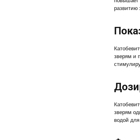
повышает 
развитию 
Пока
Катобевит
зверям и 
стимулиру
Дози
Катобевит
зверям од
водой для 