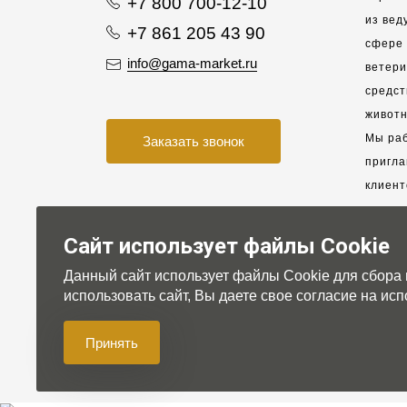
+7 800 700-12-10
из вед
+7 861 205 43 90
сфере 
info@gama-market.ru
ветер
средст
животн
Мы раб
Заказать звонок
пригла
клиент
взаимо
партне
Сайт использует файлы Cookie
Данный сайт использует файлы Cookie для сбора
Для на
использовать сайт, Вы даете свое согласие на и
Принять
© 2007-2026 Gama-market LTD