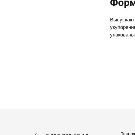
Форм
Выпускают
укупоренн
упакованы
Торгов