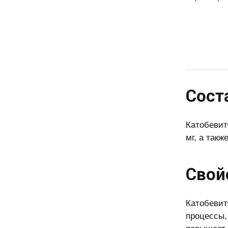
Сост
Катобевит
мг, а так
Свой
Катобевит
процессы,