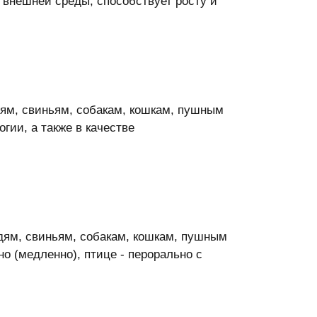
 внешней среды, способствует росту и
дям, свиньям, собакам, кошкам, пушным
гии, а также в качестве
дям, свиньям, собакам, кошкам, пушным
о (медленно), птице - перорально с