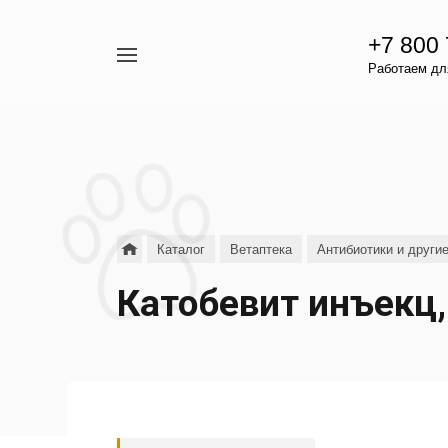
+7 800
Например,
Работаем для
гамавит
Найти
везде
Каталог
Ветаптека
Антибиотики и други
Катобевит инъекц,