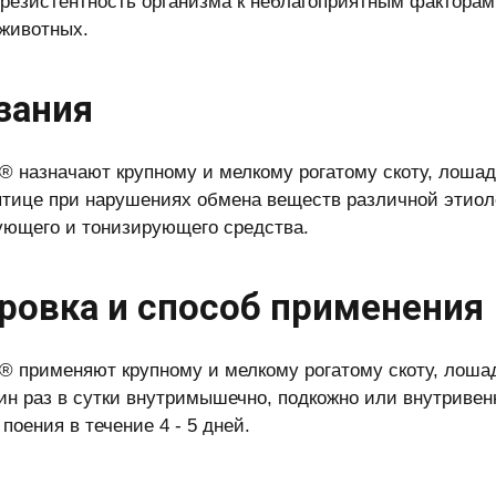
резистентность организма к неблагоприятным факторам
животных.
зания
® назначают крупному и мелкому рогатому скоту, лоша
птице при нарушениях обмена веществ различной этиоло
ющего и тонизирующего средства.
ровка и способ применения
® применяют крупному и мелкому рогатому скоту, лоша
ин раз в сутки внутримышечно, подкожно или внутривенн
поения в течение 4 - 5 дней.