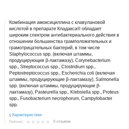
Комбинация амоксициллина с клавулановой
кислотой в препарате Кладакса® обладает
широким спектром антибактериального действия в
отношении большинства грамположительных и
грамотрицательных бактерий, в том числе
Staphylococcus spp. (включая штаммы,
продуцирующие β-лактамазу), Corynebacterium
spp., Streptococcus spp., Clostridium spp.,
Peptostreptococcus spp., Escherichia coli (включая
штаммы, продуцирующие β-лактамазу), Salmonella
spp. (включая штаммы, продуцирующие β-
лактамазу), Pasteurella spp., Klebsiella spp., Proteus
spp., Fusobacterium necrophorum, Campylobacter
spp.
Характеристики
0 отзывов
Рейтинг: