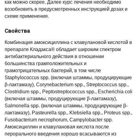
как можно скорее. Далее курс лечения необходимо
возобновить в предусмотренных инструкцией дозах и
схеме применения.
Свойства
Комбинация амоксициллина с клавулановой кислотой в
препарате Кладакса® обладает широким спектром
антибактериального действия в отношении
большинства грамположительных и
грамотрицательных бактерий, в том числе
Staphylococcus spp. (включая штаммы, продуцирующие
β-лактамазу), Corynebacterium spp., Streptococcus spp.,
Clostridium spp., Peptostreptococcus spp., Escherichia coli
(включая штаммы, продуцирующие β-лактамазу),
Salmonella spp. (включая штаммы, продуцирующие β-
лактамазу), Pasteurella spp., Klebsiella spp., Proteus spp.,
Fusobacterium necrophorum, Campylobacter spp.
Амоксициллин и клавулановая кислота после
перорального введения хорошо всасываются из