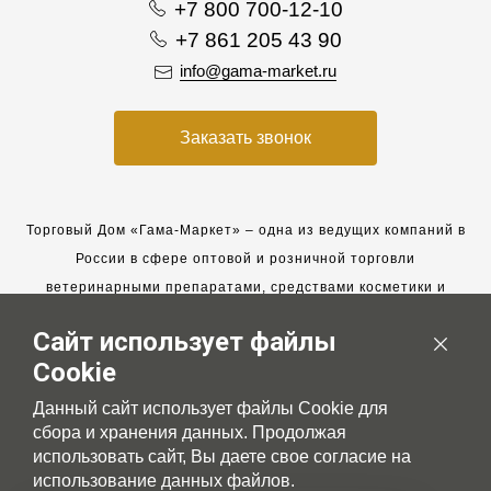
+7 800 700-12-10
+7 861 205 43 90
info@gama-market.ru
Заказать звонок
Торговый Дом «Гама-Маркет» – одна из ведущих компаний в
России в сфере оптовой и розничной торговли
ветеринарными препаратами, средствами косметики и
гигиены для животных.
Сайт использует файлы
Мы работаем с 2005 года. Мы приглашаем к сотрудничеству
Cookie
новых клиентов и всегда рассчитываем на взаимовыгодные,
долгосрочные партнерские отношения.
Данный сайт использует файлы Cookie для
сбора и хранения данных. Продолжая
использовать сайт, Вы даете свое согласие на
использование данных файлов.